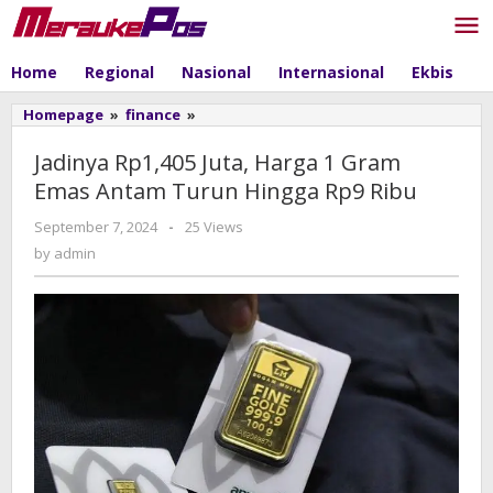
Skip
to
content
Home
Regional
Nasional
Internasional
Ekbis
P
Homepage
»
finance
»
Jadinya
Rp1,405
Juta,
Jadinya Rp1,405 Juta, Harga 1 Gram
Harga
Emas Antam Turun Hingga Rp9 Ribu
1
Gram
September 7, 2024
by
-
25 Views
Emas
admin
by
admin
Antam
Turun
Hingga
Rp9
Ribu