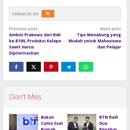
Follow Us On
Post
Previous post
Next post
Ambisi Prabowo dari B40
Tips Menabung yang
navigation
ke B100, Produksi Kelapa
Mudah untuk Mahasiswa
Sawit Harus
dan Pelajar
Diprioritaskan
Don't Miss
Bukan
BTN Raih
Cuma Soal
Dua
Rumah,
Pengharg