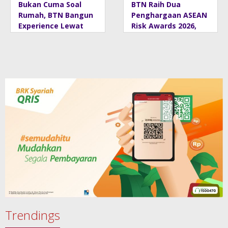
Bukan Cuma Soal
BTN Raih Dua
Rumah, BTN Bangun
Penghargaan ASEAN
Experience Lewat
Risk Awards 2026,
Fashion & Lifestyle
Bukti Transformasi
Manajemen Risiko
Berstandar
Internasional
Perkuat
Pertumbuhan
Berkelanjutan
Trendings