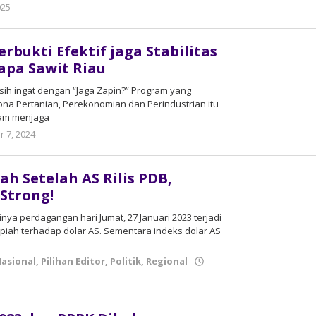
025
by
admin
erbukti Efektif jaga Stabilitas
apa Sawit Riau
h ingat dengan “Jaga Zapin?” Program yang
ona Pertanian, Perekonomian dan Perindustrian itu
lam menjaga
 7, 2024
by
admin
h Setelah AS Rilis PDB,
 Strong!
nya perdagangan hari Jumat, 27 Januari 2023 terjadi
upiah terhadap dolar AS. Sementara indeks dolar AS
asional
,
Pilihan Editor
,
Politik
,
Regional
n