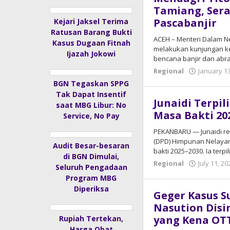
Tamiang, Ser
Pascabanjir
Kejari Jaksel Terima
Ratusan Barang Bukti
ACEH – Menteri Dalam Ne
Kasus Dugaan Fitnah
melakukan kunjungan ke
Ijazah Jokowi
bencana banjir dan abra
Regional
January 13
BGN Tegaskan SPPG
Tak Dapat Insentif
Junaidi Terpil
saat MBG Libur: No
Masa Bakti 20
Service, No Pay
PEKANBARU — Junaidi re
(DPD) Himpunan Nelayan 
Audit Besar-besaran
bakti 2025–2030. Ia terpil
di BGN Dimulai,
Regional
July 11, 20
Seluruh Pengadaan
Program MBG
Diperiksa
Geger Kasus 
Nasution Disin
yang Kena OT
Rupiah Tertekan,
Harga Obat