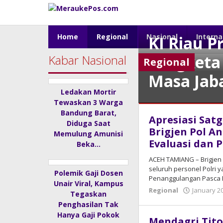
Skip
to
content
Home
Regional
Nasional
Interna
KI Riau P
Sengketa 
Kabar Nasional
Regional
Masa Jab
Ledakan Mortir
Tewaskan 3 Warga
Regional
Bandung Barat,
Apresiasi Sat
Diduga Saat
January
Brigjen Pol 
Memulung Amunisi
22,
Evaluasi dan 
Beka…
2026
by
ACEH TAMIANG – Brigjen
admin
seluruh personel Polri 
Polemik Gaji Dosen
Penanggulangan Pasca 
Unair Viral, Kampus
Regional
January 20
Tegaskan
Penghasilan Tak
Hanya Gaji Pokok
Mendagri Tito