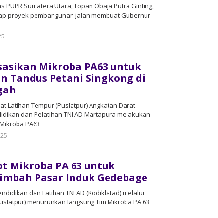
as PUPR Sumatera Utara, Topan Obaja Putra Ginting,
ap proyek pembangunan jalan membuat Gubernur
25
by
admin
isasikan Mikroba PA63 untuk
n Tandus Petani Singkong di
gah
 Latihan Tempur (Puslatpur) Angkatan Darat
dikan dan Pelatihan TNI AD Martapura melakukan
 Mikroba PA63
025
by
admin
t Mikroba PA 63 untuk
Limbah Pasar Induk Gedebage
idikan dan Latihan TNI AD (Kodiklatad) melalui
Puslatpur) menurunkan langsung Tim Mikroba PA 63