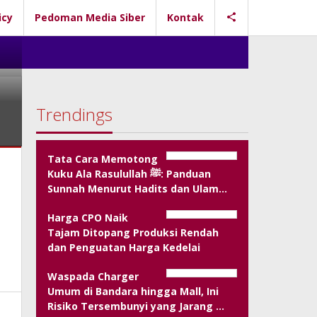
icy
Pedoman Media Siber
Kontak
Trendings
Tata Cara Memotong
Kuku Ala Rasulullah ﷺ: Panduan
Sunnah Menurut Hadits dan Ulam…
Harga CPO Naik
Tajam Ditopang Produksi Rendah
dan Penguatan Harga Kedelai
Waspada Charger
Umum di Bandara hingga Mall, Ini
Risiko Tersembunyi yang Jarang …