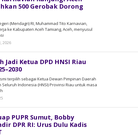
ahkan 500 Gerobak Dorong
geri (Mendagri) RI, Muhammad Tito Karnavian,
rja ke Kabupaten Aceh Tamiang, Aceh, menyusul
si
, 2026
by
admin
ih Jadi Ketua DPD HNSI Riau
25–2030
smi terpilih sebagai Ketua Dewan Pimpinan Daerah
Seluruh Indonesia (HNSI) Provinsi Riau untuk masa
ih
25
by
admin
Suap PUPR Sumut, Bobby
dir DPR RI: Urus Dulu Kadis
T