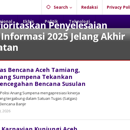
Search
Redaksi
Privacy Pol
sional
Ekbis
Politik
Teknologi
rioritaskan Penyelesaian
Informasi 2025 Jelang Akhir
atan
gas Bencana Aceh Tamiang,
Anang Sumpena Tekankan
Pencegahan Bencana Susulan
 Polisi Anang Sumpena mengapresiasi kinerja
yang tergabung dalam Satuan Tugas (Satgas)
Bencana Banjir
, 2026
by
admin
 Karnavian Kunjungi Aceh