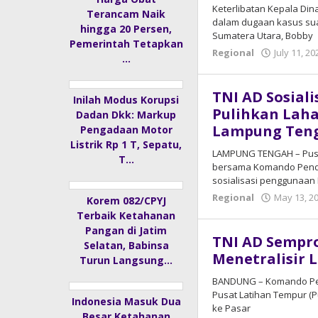
Keterlibatan Kepala Din
Terancam Naik
dalam dugaan kasus su
hingga 20 Persen,
Sumatera Utara, Bobby
Pemerintah Tetapkan
Regional
July 11, 20
…
TNI AD Sosial
Inilah Modus Korupsi
Pulihkan Laha
Dadan Dkk: Markup
Lampung Ten
Pengadaan Motor
Listrik Rp 1 T, Sepatu,
LAMPUNG TENGAH – Pusat
T…
bersama Komando Pendi
sosialisasi penggunaan
Regional
May 13, 2
Korem 082/CPYJ
Terbaik Ketahanan
Pangan di Jatim
TNI AD Sempro
Selatan, Babinsa
Menetralisir 
Turun Langsung…
BANDUNG – Komando Pend
Pusat Latihan Tempur (
Indonesia Masuk Dua
ke Pasar
Besar Ketahanan