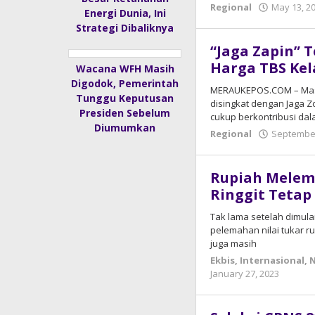
Regional
May 13, 2
Energi Dunia, Ini
Strategi Dibaliknya
“Jaga Zapin” T
Harga TBS Kel
Wacana WFH Masih
Digodok, Pemerintah
MERAUKEPOS.COM – Masi
Tunggu Keputusan
disingkat dengan Jaga Z
Presiden Sebelum
cukup berkontribusi da
Diumumkan
Regional
September
Rupiah Melema
Ringgit Tetap
Tak lama setelah dimulai
pelemahan nilai tukar r
juga masih
Ekbis
,
Internasional
,
N
January 27, 2023
by
admi