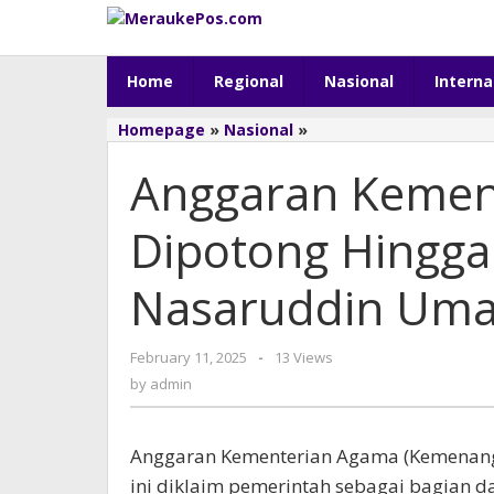
Skip
to
content
Home
Regional
Nasional
Interna
Homepage
»
Nasional
»
Anggaran
Kementerian
Anggaran Kemen
Agama
Dipotong
Hingga
Dipotong Hingga 
Rp14
Triliun,
Nasaruddin Umar
Nasaruddin
Umar
Bisa
February 11, 2025
by
-
13 Views
Berbuat
admin
by
admin
Apa?
Anggaran Kementerian Agama (Kemenang)
ini diklaim pemerintah sebagai bagian da