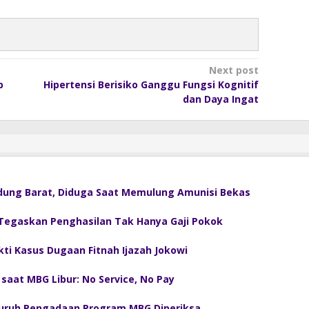
Next post
p
Hipertensi Berisiko Ganggu Fungsi Kognitif
dan Daya Ingat
dung Barat, Diduga Saat Memulung Amunisi Bekas
s Tegaskan Penghasilan Tak Hanya Gaji Pokok
kti Kasus Dugaan Fitnah Ijazah Jokowi
saat MBG Libur: No Service, No Pay
eluruh Pengadaan Program MBG Diperiksa