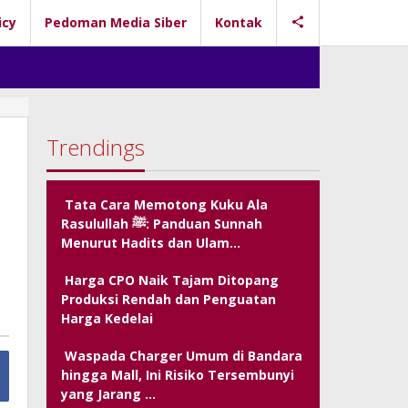
icy
Pedoman Media Siber
Kontak
Trendings
Tata Cara Memotong Kuku Ala
Rasulullah ﷺ: Panduan Sunnah
Menurut Hadits dan Ulam…
Harga CPO Naik Tajam Ditopang
Produksi Rendah dan Penguatan
Harga Kedelai
Waspada Charger Umum di Bandara
hingga Mall, Ini Risiko Tersembunyi
yang Jarang …