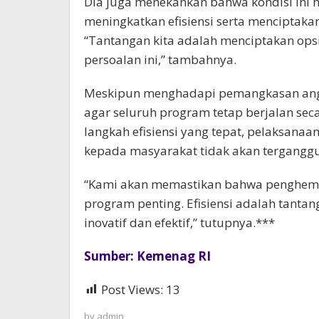
Dia juga menekankan bahwa kondisi ini h
meningkatkan efisiensi serta menciptaka
“Tantangan kita adalah menciptakan opsi
persoalan ini,” tambahnya.
Meskipun menghadapi pemangkasan ang
agar seluruh program tetap berjalan seca
langkah efisiensi yang tepat, pelaksana
kepada masyarakat tidak akan terganggu
“Kami akan memastikan bahwa penghema
program penting. Efisiensi adalah tantan
inovatif dan efektif,” tutupnya.***
Sumber: Kemenag RI
Post Views:
13
by
admin