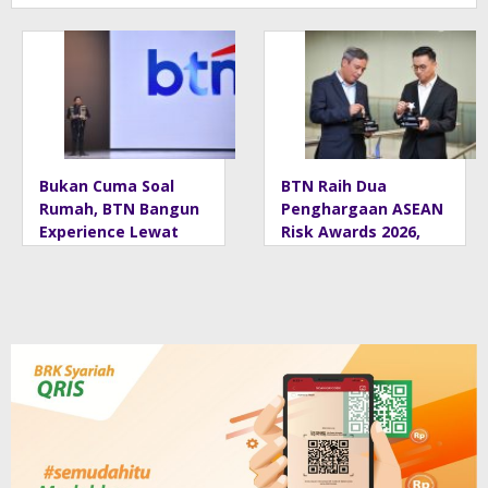
133
nal
TURUN
Persen,
Perkuat
JADI 2,99%
Digitalisa
Pertumbu
si
han
Finansial
Berkelanj
Kian
utan
Masif
Bukan Cuma Soal
BTN Raih Dua
Rumah, BTN Bangun
Penghargaan ASEAN
Experience Lewat
Risk Awards 2026,
Fashion & Lifestyle
Bukti Transformasi
Manajemen Risiko
Berstandar
Internasional
Perkuat
Pertumbuhan
Berkelanjutan