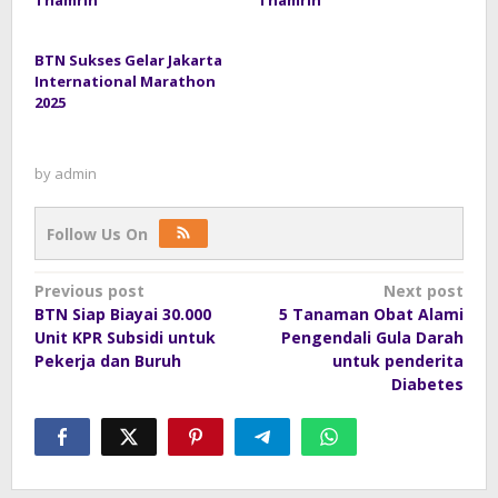
BTN Sukses Gelar Jakarta
International Marathon
2025
by
admin
Follow Us On
Post
Previous post
Next post
BTN Siap Biayai 30.000
5 Tanaman Obat Alami
navigation
Unit KPR Subsidi untuk
Pengendali Gula Darah
Pekerja dan Buruh
untuk penderita
Diabetes