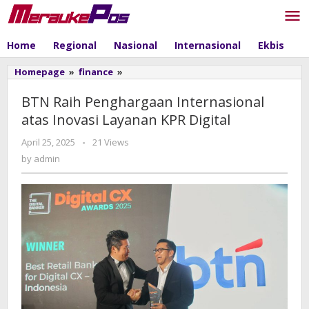
Skip
to
content
Home
Regional
Nasional
Internasional
Ekbis
P
Homepage
»
finance
»
BTN
Raih
Penghargaan
BTN Raih Penghargaan Internasional
Internasional
atas Inovasi Layanan KPR Digital
atas
Inovasi
April 25, 2025
by
-
21 Views
Layanan
admin
by
admin
KPR
Digital