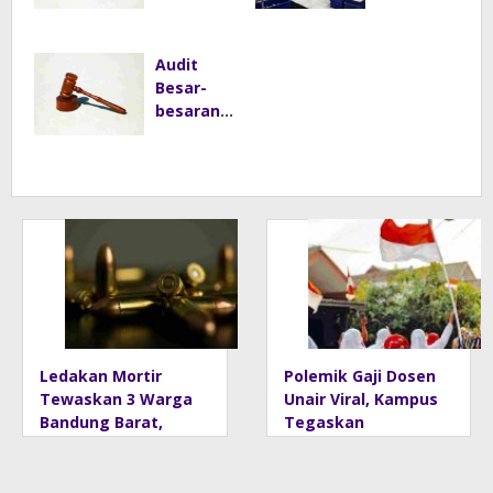
Ratusan
Dapat
g Amunisi
Hanya
Barang
Insentif
Bekas
Gaji
Bukti
saat MBG
Audit
Pokok
Kasus
Libur: No
Besar-
Dugaan
Service,
besaran
Fitnah
No Pay
di BGN
Ijazah
Dimulai,
Jokowi
Seluruh
Pengadaa
n
Program
MBG
Diperiksa
Ledakan Mortir
Polemik Gaji Dosen
Tewaskan 3 Warga
Unair Viral, Kampus
Bandung Barat,
Tegaskan
Diduga Saat
Penghasilan Tak
Memulung Amunisi
Hanya Gaji Pokok
Bekas