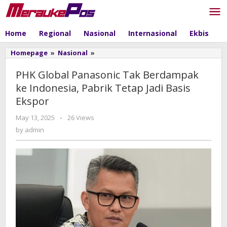
Skip
to
content
Home
Regional
Nasional
Internasional
Ekbis
P
Homepage
»
Nasional
»
PHK
Global
Panasonic
PHK Global Panasonic Tak Berdampak
Tak
ke Indonesia, Pabrik Tetap Jadi Basis
Berdampak
Ekspor
ke
Indonesia,
May 13, 2025
by
-
26 Views
Pabrik
admin
by
admin
Tetap
Jadi
Basis
Ekspor