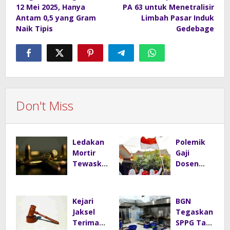
navigation
12 Mei 2025, Hanya
PA 63 untuk Menetralisir
Antam 0,5 yang Gram
Limbah Pasar Induk
Naik Tipis
Gedebage
Don't Miss
Ledakan
Polemik
Mortir
Gaji
Tewaskan
Dosen
3 Warga
Unair
Bandung
Viral,
Barat,
Kampus
Kejari
BGN
Diduga
Tegaskan
Jaksel
Tegaskan
Saat
Penghasil
Terima
SPPG Tak
Memulun
an Tak