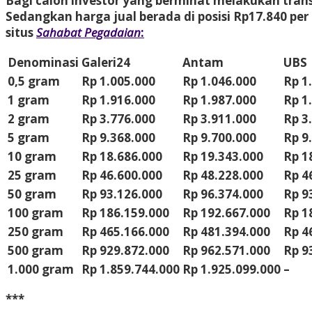
Bagi calon investor yang berminat melakukan transak
Sedangkan harga jual berada di posisi Rp17.840 per 
situs
Sahabat Pegadaian
:
Denominasi
Galeri24
Antam
UBS
0,5 gram
Rp 1.005.000
Rp 1.046.000
Rp 1
1 gram
Rp 1.916.000
Rp 1.987.000
Rp 1
2 gram
Rp 3.776.000
Rp 3.911.000
Rp 3
5 gram
Rp 9.368.000
Rp 9.700.000
Rp 9
10 gram
Rp 18.686.000
Rp 19.343.000
Rp 1
25 gram
Rp 46.600.000
Rp 48.228.000
Rp 4
50 gram
Rp 93.126.000
Rp 96.374.000
Rp 9
100 gram
Rp 186.159.000
Rp 192.667.000
Rp 1
250 gram
Rp 465.166.000
Rp 481.394.000
Rp 4
500 gram
Rp 929.872.000
Rp 962.571.000
Rp 9
1.000 gram
Rp 1.859.744.000
Rp 1.925.099.000
–
***