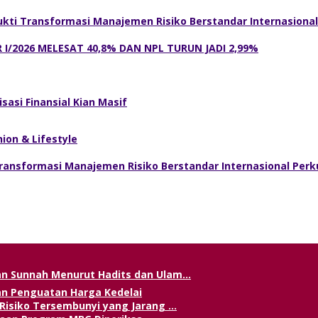
kti Transformasi Manajemen Risiko Berstandar Internasiona
 I/2026 MELESAT 40,8% DAN NPL TURUN JADI 2,99%
sasi Finansial Kian Masif
on & Lifestyle
ransformasi Manajemen Risiko Berstandar Internasional Per
tong Kuku Ala Rasulullah ﷺ: Panduan Sunnah Menurut Hadits dan Ulam…
an Penguatan Harga Kedelai
 Risiko Tersembunyi yang Jarang …