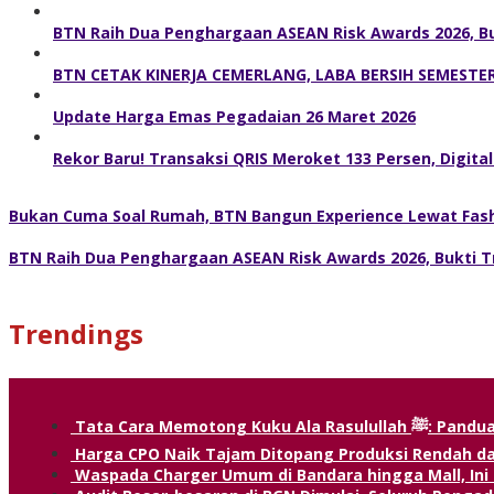
BTN Raih Dua Penghargaan ASEAN Risk Awards 2026, Bu
BTN CETAK KINERJA CEMERLANG, LABA BERSIH SEMESTER
Update Harga Emas Pegadaian 26 Maret 2026
Rekor Baru! Transaksi QRIS Meroket 133 Persen, Digitali
Bukan Cuma Soal Rumah, BTN Bangun Experience Lewat Fashi
BTN Raih Dua Penghargaan ASEAN Risk Awards 2026, Bukti T
Trendings
Tata Cara Memo
Harga CPO Naik Tajam Ditopang Produksi Rendah d
Waspada Charger Umum di Bandara hingga Mall, Ini