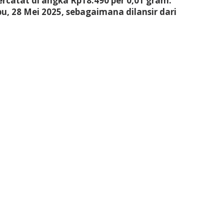
tercatat di angka Rp18.490 per 0,01 gram.
bu, 28 Mei 2025, sebagaimana dilansir dari