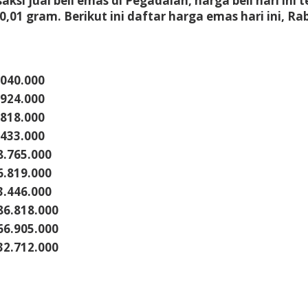
si jual beli emas di Pegadaian, harga beli hari ini 
0,01 gram. Berikut ini daftar harga emas hari ini, Ra
.040.000
.924.000
.818.000
.433.000
8.765.000
6.819.000
3.446.000
86.818.000
66.905.000
32.712.000