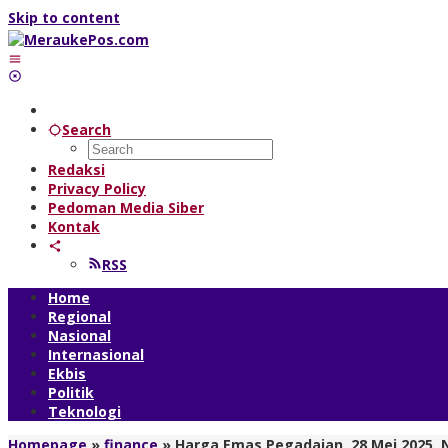
Skip to content
Search
Redaksi
Privacy Policy
Pedoman Media Siber
Kontak
RSS
Home
Regional
Nasional
Internasional
Ekbis
Politik
Teknologi
Homepage
»
finance
»
Harga Emas Pegadaian, 28 Mei 2025, Na