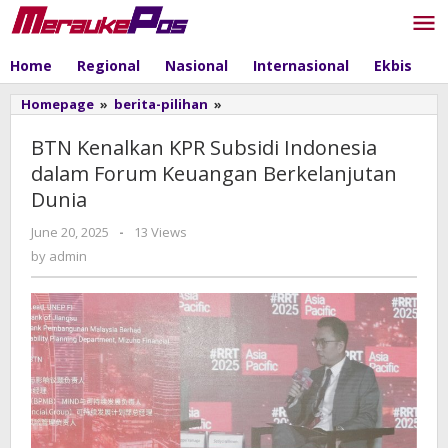
Skip
to
content
Home
Regional
Nasional
Internasional
Ekbis
P
Homepage
»
berita-pilihan
»
BTN
Kenalkan
KPR
BTN Kenalkan KPR Subsidi Indonesia
Subsidi
dalam Forum Keuangan Berkelanjutan
Indonesia
Dunia
dalam
Forum
June 20, 2025
by
-
13 Views
Keuangan
admin
by
admin
Berkelanjutan
Dunia