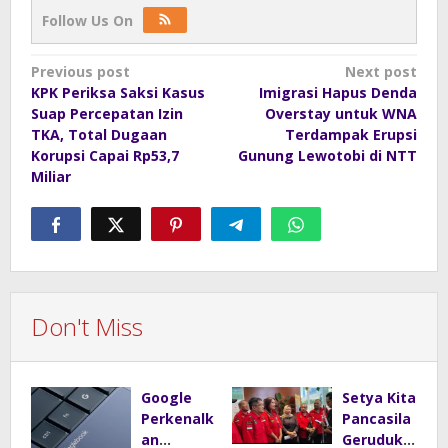
Follow Us On
Post
Previous post
Next post
KPK Periksa Saksi Kasus
Imigrasi Hapus Denda
navigation
Suap Percepatan Izin
Overstay untuk WNA
TKA, Total Dugaan
Terdampak Erupsi
Korupsi Capai Rp53,7
Gunung Lewotobi di NTT
Miliar
Don't Miss
Google
Setya Kita
Perkenalk
Pancasila
an
Geruduk