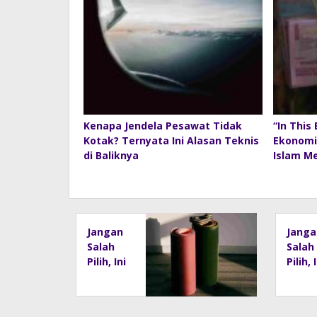
Kenapa Jendela Pesawat Tidak
“In This
Kotak? Ternyata Ini Alasan Teknis
Ekonomi
di Baliknya
Islam M
Jangan
Janga
Salah
Salah
Pilih, Ini
Pilih, 
Cara
Cara
Menent
Mene
ukan
ukan