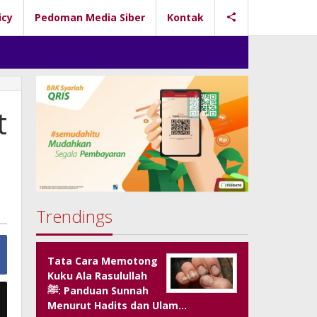
icy
Pedoman Media Siber
Kontak
t
Trendings
Tata Cara Memotong
Kuku Ala Rasulullah
ﷺ: Panduan Sunnah
Menurut Hadits dan Ulam…