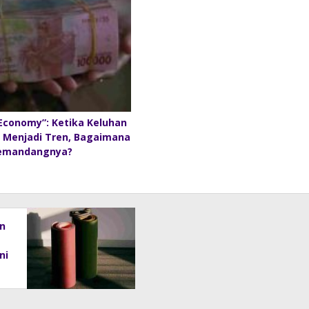
 Economy”: Ketika Keluhan
 Menjadi Tren, Bagaimana
emandangnya?
n
Ini
nt