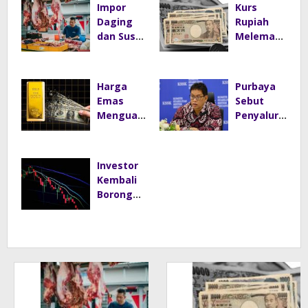
Impor
Kurs
Daging
Rupiah
dan Susu
Melemah,
Thailand
Yen Tetap
Berpotens
Bertahan
i Ganggu
di Tengah
Harga
Purbaya
Neraca
Gejolak
Emas
Sebut
Perdagan
Pasar
Menguat
Penyalura
gan RI
di Tengah
n Gas dan
Pelemaha
Beras
n Harga
Subsidi
Investor
Minyak
Kini Lewat
Kembali
Dunia
Kopdes
Borong
Merah
Saham,
Putih
IHSG
Menguat
ke Level
5.912 Sore
Ini