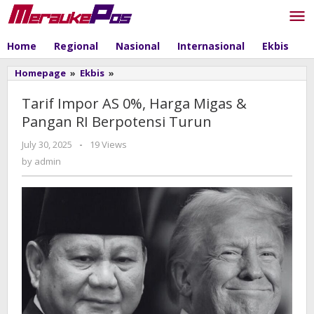
Skip
to
content
Home
Regional
Nasional
Internasional
Ekbis
P
Homepage
»
Ekbis
»
Tarif
Impor
AS
Tarif Impor AS 0%, Harga Migas &
0%,
Pangan RI Berpotensi Turun
Harga
Migas
July 30, 2025
by
-
19 Views
&
admin
by
admin
Pangan
RI
Berpotensi
Turun