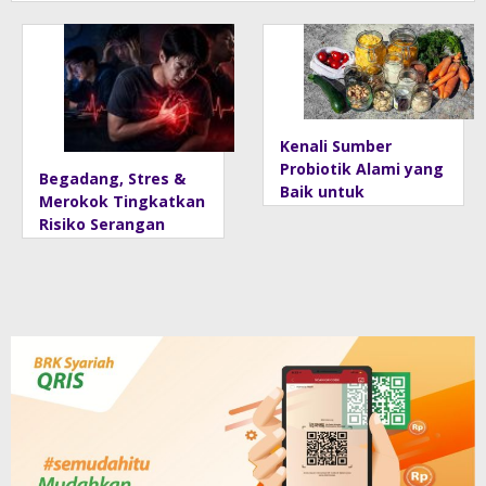
Dari
Olahraga
Jadi Gaya
Hidup
Kenali Sumber
Probiotik Alami yang
Begadang, Stres &
Baik untuk
Merokok Tingkatkan
Kesehatan Tubuh
Risiko Serangan
Jantung Usia Muda