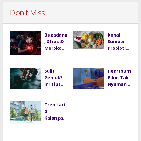
Don't Miss
Begadang
Kenali
, Stres &
Sumber
Merokok
Probiotik
Tingkatk
Alami
an Risiko
yang Baik
Serangan
untuk
Sulit
Heartburn
Jantung
Kesehata
Gemuk?
Bikin Tak
Usia Muda
n Tubuh
Ini Tips
Nyaman,
Bulking
Tapi
Efektif
Bukan
agar
Penyebab
Tren Lari
Tubuh
Kematian
di
Lebih
Mendada
Kalangan
Berisi
k
Gen Z
Kian
Populer,