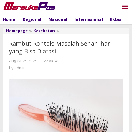
Skip
to
content
Home
Regional
Nasional
Internasional
Ekbis
P
Homepage
»
Kesehatan
»
Rambut
Rontok:
Masalah
Rambut Rontok: Masalah Sehari-hari
Sehari-
yang Bisa Diatasi
hari
yang
August 25, 2025
by
-
22 Views
Bisa
admin
by
admin
Diatasi