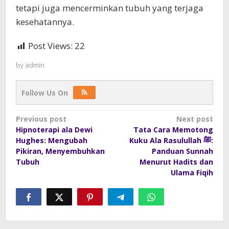
tetapi juga mencerminkan tubuh yang terjaga
kesehatannya.
Post Views:
22
by
admin
Follow Us On
Post
Previous post
Next post
Hipnoterapi ala Dewi
Tata Cara Memotong
navigation
Hughes: Mengubah
Kuku Ala Rasulullah ﷺ:
Pikiran, Menyembuhkan
Panduan Sunnah
Tubuh
Menurut Hadits dan
Ulama Fiqih