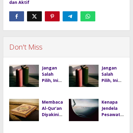
dan Aktif
Don't Miss
Jangan
Jangan
Salah
Salah
Pilih, Ini
Pilih, Ini
Cara
Cara
Menentuk
Menentuk
an Matras
an Matras
Membaca
Kenapa
Yoga
Yoga
Al-Qur’an
Jendela
yang
yang
Diyakini
Pesawat
Tepat
Tepat
Bantu
Tidak
Redakan
Kotak?