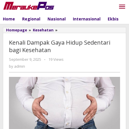
Skip
to
content
Home
Regional
Nasional
Internasional
Ekbis
P
Homepage
»
Kesehatan
»
Kenali
Dampak
Gaya
Kenali Dampak Gaya Hidup Sedentari
Hidup
bagi Kesehatan
Sedentari
bagi
September 9, 2025
by
-
19 Views
Kesehatan
admin
by
admin