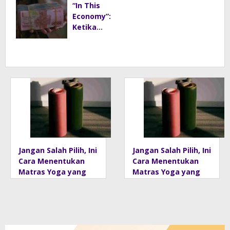
Stres dan
Ternyata
“In This
Tenangka
Ini Alasan
Economy”:
n Pikiran
Teknis di
Ketika
Baliknya
Keluhan
Ekonomi
Menjadi
Tren,
Bagaiman
a Islam
Memanda
ngnya?
Jangan Salah Pilih, Ini
Jangan Salah Pilih, Ini
Cara Menentukan
Cara Menentukan
Matras Yoga yang
Matras Yoga yang
Tepat
Tepat