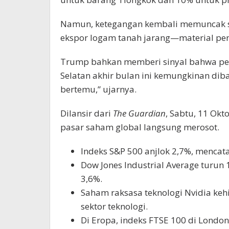
Namun, ketegangan kembali memuncak s
ekspor logam tanah jarang—material pent
Trump bahkan memberi sinyal bahwa pert
Selatan akhir bulan ini kemungkinan dib
bertemu,” ujarnya.
Dilansir dari
The Guardian
, Sabtu, 11 Okt
pasar saham global langsung merosot.
Indeks S&P 500 anjlok 2,7%, mencata
Dow Jones Industrial Average turu
3,6%.
Saham raksasa teknologi Nvidia keh
sektor teknologi.
Di Eropa, indeks FTSE 100 di London