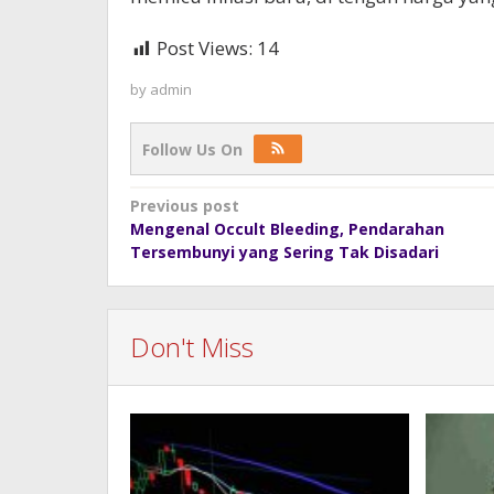
Post Views:
14
by
admin
Follow Us On
Post
Previous post
Mengenal Occult Bleeding, Pendarahan
navigation
Tersembunyi yang Sering Tak Disadari
Don't Miss