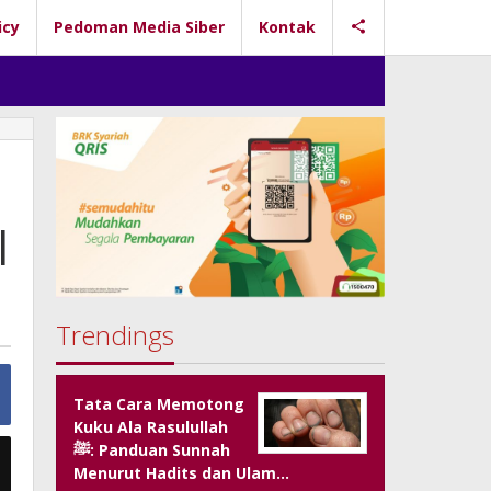
icy
Pedoman Media Siber
Kontak
l
Trendings
Tata Cara Memotong
Kuku Ala Rasulullah
ﷺ: Panduan Sunnah
Menurut Hadits dan Ulam…