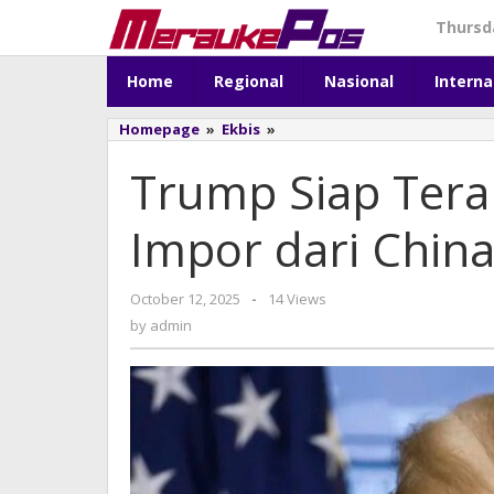
Skip
Thursda
to
content
Home
Regional
Nasional
Interna
Homepage
»
Ekbis
»
Trump
Siap
Trump Siap Tera
Terapkan
Tarif
100%
Impor dari Chin
untuk
Impor
dari
China,
October 12, 2025
by
-
14 Views
Guncang
admin
by
admin
Pasar
Global