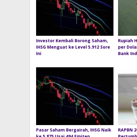
Investor Kembali Borong Saham,
Rupiah 
IHSG Menguat ke Level 5.912 Sore
per Dola
Ini
Bank In
Pasar Saham Bergairah, IHSG Naik
RAPBN 20
ke 5.875 Usai 494 Emiten
Pertumb