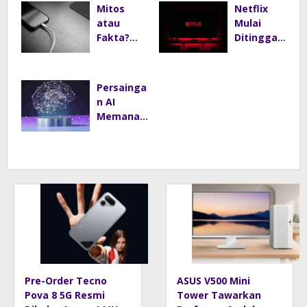
Layar
Andal
Mitos
Netflix
144Hz dan
dengan
atau
Mulai
Baterai
Desain
Fakta?
Ditinggal
8.000 mAh
Minimalis
Main HP
kan
untuk
Saat
Penonton,
Rumah
Dicas Bisa
Era
Persainga
Modern
Bikin
Marathon
n AI
Ponsel
Series
Memanas,
Cepat
Disebut
China
Rusak
Mulai
Bangun
Berakhir
Pusat
Komputas
i Super
untuk
Latih
Model
Canggih
Pre-Order Tecno
ASUS V500 Mini
Pova 8 5G Resmi
Tower Tawarkan