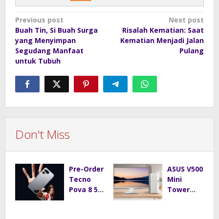
Post
Previous post
Next post
Buah Tin, Si Buah Surga
Risalah Kematian: Saat
navigation
yang Menyimpan
Kematian Menjadi Jalan
Segudang Manfaat
Pulang
untuk Tubuh
Don't Miss
Pre-Order
ASUS V500
Tecno
Mini
Pova 8 5G
Tower
Resmi
Tawarkan
Dibuka,
Performa