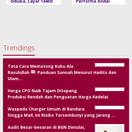
Dibuka, Layar 144Hz
Performa Andal
dan Baterai 8.000
dengan Desain
mAh
Minimalis untuk
Rumah Modern
Trendings
Tata Cara Memotong Kuku Ala
Rasulullah ﷺ: Panduan Sunnah Menurut Hadits dan
Ulam…
Harga CPO Naik Tajam Ditopang
Produksi Rendah dan Penguatan Harga Kedelai
Waspada Charger Umum di Bandara
hingga Mall, Ini Risiko Tersembunyi yang Jarang …
Audit Besar-besaran di BGN Dimulai,