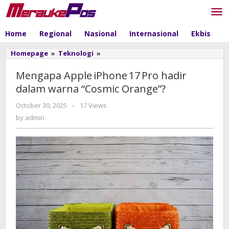
Skip
to
content
Home
Regional
Nasional
Internasional
Ekbis
P
Homepage
»
Teknologi
»
Mengapa
Apple iPhone 17 Pro
hadir
Mengapa Apple iPhone 17 Pro hadir
dalam
dalam warna “Cosmic Orange”?
warna
“Cosmic
October 30, 2025
by
-
17 Views
Orange”?
admin
by
admin