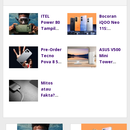
ITEL
Bocoran
Power 80
iQOO Neo
Tampil
11S:
Mirip
Baterai
iPhone 17
8.000 mAh
Pro,
Jadi
Pre-Order
ASUS V500
Harga
Andalan
Tecno
Mini
Mulai Rp2
Pova 8 5G
Tower
Jutaan
Resmi
Tawarkan
Dibuka,
Performa
Layar
Andal
Mitos
144Hz dan
dengan
atau
Baterai
Desain
Fakta?
8.000 mAh
Minimalis
Main HP
untuk
Saat
Rumah
Dicas Bisa
Modern
Bikin
Ponsel