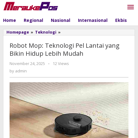
Skip
to
content
Home
Regional
Nasional
Internasional
Ekbis
P
Homepage
»
Teknologi
»
Robot
Mop:
Teknologi
Robot Mop: Teknologi Pel Lantai yang
Pel
Bikin Hidup Lebih Mudah
Lantai
yang
November 24, 2025
by
-
12 Views
Bikin
admin
by
admin
Hidup
Lebih
Mudah