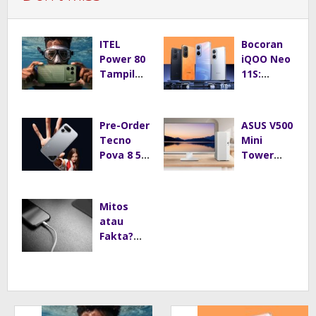
ITEL
Bocoran
Power 80
iQOO Neo
Tampil
11S:
Mirip
Baterai
iPhone 17
8.000 mAh
Pro,
Jadi
Pre-Order
ASUS V500
Harga
Andalan
Tecno
Mini
Mulai Rp2
Pova 8 5G
Tower
Jutaan
Resmi
Tawarkan
Dibuka,
Performa
Layar
Andal
Mitos
144Hz dan
dengan
atau
Baterai
Desain
Fakta?
8.000 mAh
Minimalis
Main HP
untuk
Saat
Rumah
Dicas Bisa
Modern
Bikin
Ponsel