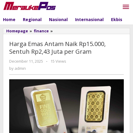
Skip
to
content
Home
Regional
Nasional
Internasional
Ekbis
P
Homepage
»
finance
»
Harga
Emas
Antam
Harga Emas Antam Naik Rp15.000,
Naik
Sentuh Rp2,43 Juta per Gram
Rp15.000,
Sentuh
December 11, 2025
by
-
15 Views
Rp2,43
admin
by
admin
Juta
per
Gram