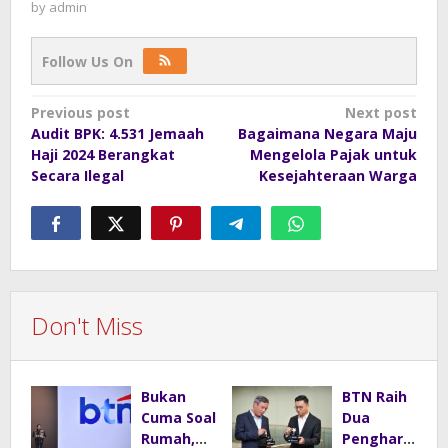
by
admin
Follow Us On
Post
Previous post
Next post
Audit BPK: 4.531 Jemaah
Bagaimana Negara Maju
navigation
Haji 2024 Berangkat
Mengelola Pajak untuk
Secara Ilegal
Kesejahteraan Warga
Don't Miss
Bukan
BTN Raih
Cuma Soal
Dua
Rumah,
Pengharg