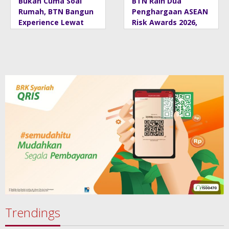
Bukan Cuma Soal
BTN Raih Dua
Rumah, BTN Bangun
Penghargaan ASEAN
Experience Lewat
Risk Awards 2026,
Fashion & Lifestyle
Bukti Transformasi
Manajemen Risiko
Berstandar
Internasional
Perkuat
Pertumbuhan
Berkelanjutan
Trendings