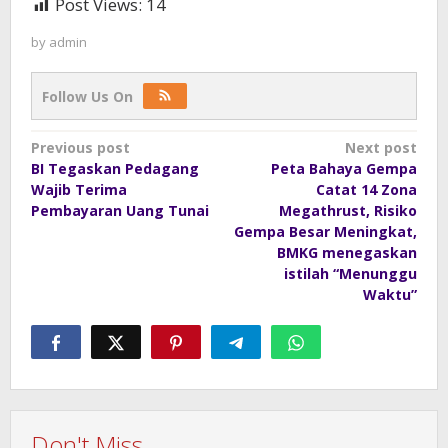
Post Views:
14
by
admin
Follow Us On
Post
Previous post
Next post
BI Tegaskan Pedagang
Peta Bahaya Gempa
navigation
Wajib Terima
Catat 14 Zona
Pembayaran Uang Tunai
Megathrust, Risiko
Gempa Besar Meningkat,
BMKG menegaskan
istilah “Menunggu
Waktu”
Don't Miss