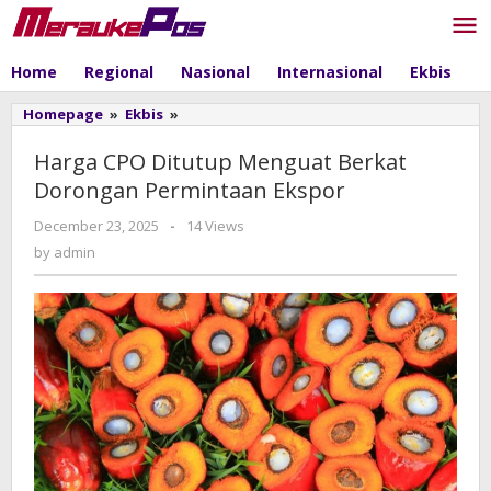
Skip
to
content
Home
Regional
Nasional
Internasional
Ekbis
P
Homepage
»
Ekbis
»
Harga
CPO
Ditutup
Harga CPO Ditutup Menguat Berkat
Menguat
Dorongan Permintaan Ekspor
Berkat
Dorongan
December 23, 2025
by
-
14 Views
Permintaan
admin
by
admin
Ekspor