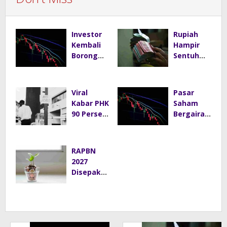
Investor
Rupiah
Kembali
Hampir
Borong
Sentuh
Saham,
Rp18.000
IHSG
per Dolar
Menguat
AS, Ini
Viral
Pasar
ke Level
Respons
Kabar PHK
Saham
5.912 Sore
Resmi
90 Persen
Bergairah,
Ini
Bank
Karyawan
IHSG Naik
Indonesia
Tokopedi
ke 5.875
a, GoTo
Usai 494
RAPBN
Beri
Emiten
2027
Klarifikasi
Menghija
Disepakat
Resmi
u
i, Target
Pertumbu
han
Ekonomi
Indonesia