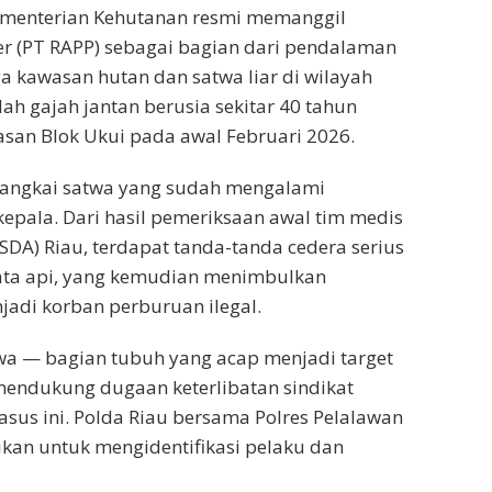
ementerian Kehutanan resmi memanggil
r (PT RAPP) sebagai bagian dari pendalaman
 kawasan hutan dan satwa liar di wilayah
lah gajah jantan berusia sekitar 40 tahun
san Blok Ukui pada awal Februari 2026.
bangkai satwa yang sudah mengalami
epala. Dari hasil pemeriksaan awal tim medis
DA) Riau, terdapat tanda-tanda cedera serius
jata api, yang kemudian menimbulkan
jadi korban perburuan ilegal.
wa — bagian tubuh yang acap menjadi target
mendukung dugaan keterlibatan sindikat
sus ini. Polda Riau bersama Polres Pelalawan
ikan untuk mengidentifikasi pelaku dan