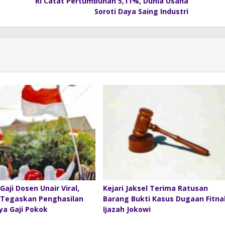
RI Catat Pertumbuhan 5,11%, Dunia Usaha
Soroti Daya Saing Industri
Gaji Dosen Unair Viral,
Kejari Jaksel Terima Ratusan
Tegaskan Penghasilan
Barang Bukti Kasus Dugaan Fitna
ya Gaji Pokok
Ijazah Jokowi