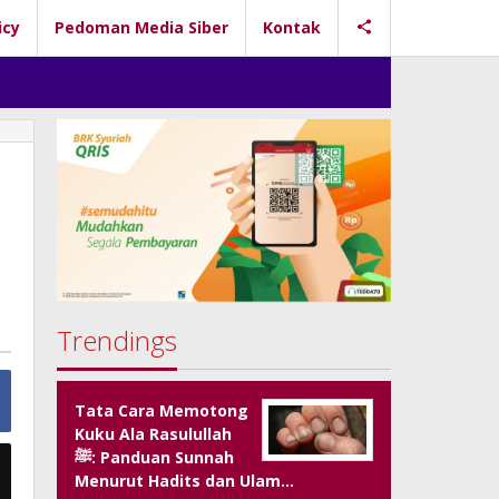
icy
Pedoman Media Siber
Kontak
Trendings
Tata Cara Memotong
Kuku Ala Rasulullah
ﷺ: Panduan Sunnah
Menurut Hadits dan Ulam…