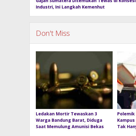
Gajah Sumatera Ditemukan Tewas di Konsesi
navigation
Industri, Ini Langkah Kemenhut
Don't Miss
Ledakan Mortir Tewaskan 3
Polemik 
Warga Bandung Barat, Diduga
Kampus 
Saat Memulung Amunisi Bekas
Tak Han