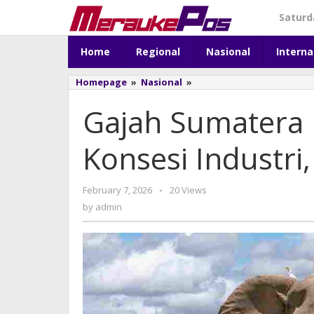
Skip
Saturd
to
content
Home
Regional
Nasional
Interna
Homepage
»
Nasional
»
Gajah
Sumatera
Gajah Sumatera 
Ditemukan
Tewas
di
Konsesi Industri
Konsesi
Industri,
Ini
Langkah
February 7, 2026
by
-
20 Views
Kemenhut
admin
by
admin