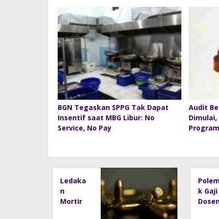
BGN Tegaskan SPPG Tak Dapat
Audit Be
Insentif saat MBG Libur: No
Dimulai,
Service, No Pay
Program
Ledaka
Polem
n
k Gaji
Mortir
Dose
Tewask
Unair