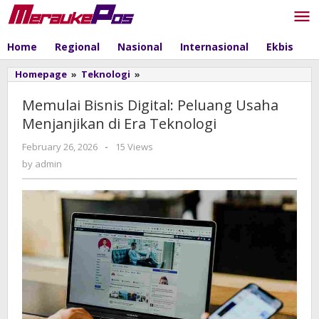
Skip
to
content
Home
Regional
Nasional
Internasional
Ekbis
P
Homepage
»
Teknologi
»
Memulai
Bisnis
Digital:
Memulai Bisnis Digital: Peluang Usaha
Peluang
Menjanjikan di Era Teknologi
Usaha
Menjanjikan
February 26, 2026
by
-
15 Views
di
admin
by
admin
Era
Teknologi