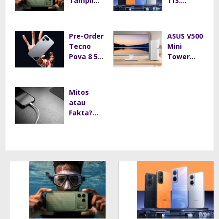
Tampil
11S:
Mirip
Baterai
iPhone 17
8.000 mAh
Pro,
Jadi
Pre-Order
ASUS V500
Harga
Andalan
Tecno
Mini
Mulai Rp2
Pova 8 5G
Tower
Jutaan
Resmi
Tawarkan
Dibuka,
Performa
Layar
Andal
Mitos
144Hz dan
dengan
atau
Baterai
Desain
Fakta?
8.000 mAh
Minimalis
Main HP
untuk
Saat
Rumah
Dicas Bisa
Modern
Bikin
Ponsel
Cepat
Rusak