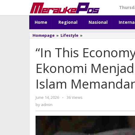
Skip
Thursda
to
content
Home
Regional
Nasional
Interna
Homepage
»
Lifestyle
»
"In
This
“In This Economy
Economy":
Ketika
Keluhan
Ekonomi Menjadi
Ekonomi
Menjadi
Tren,
Islam Memanda
Bagaimana
Islam
Memandangnya?
June 14, 2026
by
-
36 Views
admin
by
admin