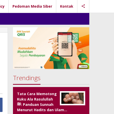
icy
Pedoman Media Siber
Kontak
Trendings
Tata Cara Memotong
Kuku Ala Rasulullah
ﷺ: Panduan Sunnah
Menurut Hadits dan Ulam…