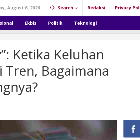
y, August 6, 2026
Search
Redaksi
Privacy Pol
sional
Ekbis
Politik
Teknologi
”: Ketika Keluhan
 Tren, Bagaimana
ngnya?