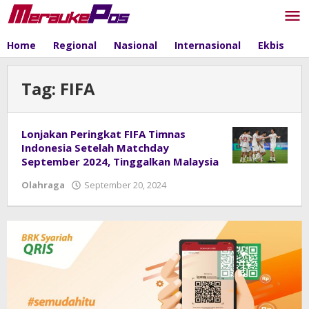
Skip
to
content
Home
Regional
Nasional
Internasional
Ekbis
P
Tag:
FIFA
Lonjakan Peringkat FIFA Timnas
Indonesia Setelah Matchday
September 2024, Tinggalkan Malaysia
Olahraga
September 20, 2024
by
admin