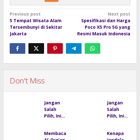
Post
Previous post
Next post
5 Tempat Wisata Alam
Spesifikasi dan Harga
navigation
Tersembunyi di Sekitar
Poco X5 Pro 5G yang
Jakarta
Resmi Masuk Indonesia
Don't Miss
Jangan
Jangan
Salah
Salah
Pilih, Ini
Pilih, Ini
Cara
Cara
Menentuk
Menentuk
Membaca
Kenapa
an Matras
an Matras
Al-Qur’an
Jendela