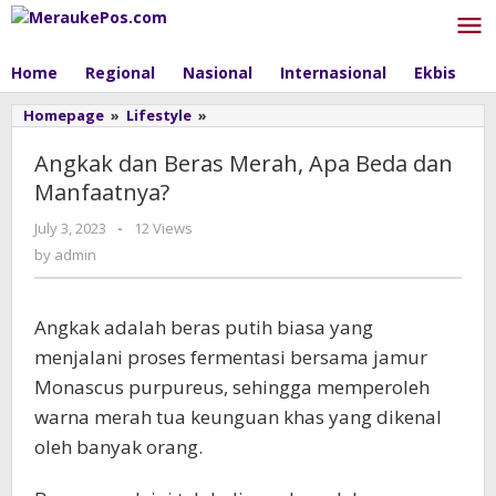
Skip
to
content
Home
Regional
Nasional
Internasional
Ekbis
P
Homepage
»
Lifestyle
»
Angkak
dan
Beras
Angkak dan Beras Merah, Apa Beda dan
Merah,
Manfaatnya?
Apa
Beda
July 3, 2023
by
-
12 Views
dan
admin
by
admin
Manfaatnya?
Angkak adalah beras putih biasa yang
menjalani proses fermentasi bersama jamur
Monascus purpureus, sehingga memperoleh
warna merah tua keunguan khas yang dikenal
oleh banyak orang.