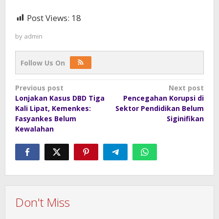
Post Views:
18
by
admin
Follow Us On
Post
Previous post
Next post
Lonjakan Kasus DBD Tiga
Pencegahan Korupsi di
navigation
Kali Lipat, Kemenkes:
Sektor Pendidikan Belum
Fasyankes Belum
Siginifikan
Kewalahan
Don't Miss