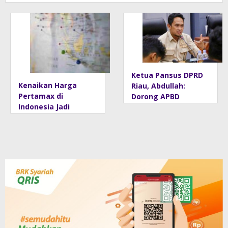
kan Cinta
Tanah Air
Sejak Dini
Ketua Pansus DPRD
Kenaikan Harga
Riau, Abdullah:
Pertamax di
Dorong APBD
Indonesia Jadi
“Kembali ke Dua
Sorotan Media Asing,
Digit”
Perbandingan
dengan Negara
ASEAN Mencuat