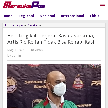
Skip
to
content
Home
Regional
Nasional
Internasional
Ekbis
P
Homepage
»
Berita
»
Berulang
kali
Terjerat
Berulang kali Terjerat Kasus Narkoba,
Kasus
Artis Rio Reifan Tidak Bisa Rehabilitasi
Narkoba,
Artis
May 4, 2024
by
-
18 Views
Rio
admin
by
admin
Reifan
Tidak
Bisa
Rehabilitasi