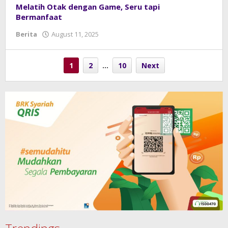
Melatih Otak dengan Game, Seru tapi
Bermanfaat
Berita
August 11, 2025
by
admin
1
2
…
10
Next