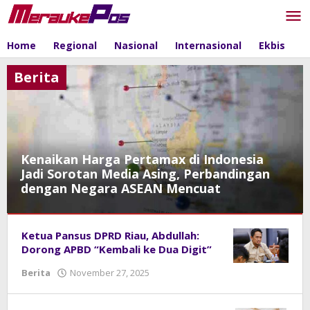
Skip
to
content
Home
Regional
Nasional
Internasional
Ekbis
P
Berita
Kenaikan Harga Pertamax di Indonesia
Jadi Sorotan Media Asing, Perbandingan
dengan Negara ASEAN Mencuat
Berita
Ketua Pansus DPRD Riau, Abdullah:
June
Dorong APBD “Kembali ke Dua Digit”
12,
Berita
November 27, 2025
by
2026
admin
by
admin