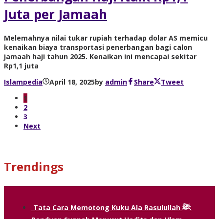
Juta per Jamaah
Melemahnya nilai tukar rupiah terhadap dolar AS memicu
kenaikan biaya transportasi penerbangan bagi calon
jamaah haji tahun 2025. Kenaikan ini mencapai sekitar
Rp1,1 juta
Islampedia
April 18, 2025
by
admin
Share
Tweet
1
2
3
Next
Trendings
Tata Cara Memotong Kuku Ala Rasulullah ﷺ: