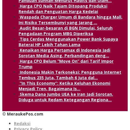
Panduan Sunnah Menurut Hadits dan Ulam…
Harga CPO Naik Tajam Ditopang Produksi
Rendah dan Penguatan Harga Kedelai
Waspada Charger Umum di Bandara hingga Mall,
Ini Risiko Tersembunyi yang Jarang …
Audit Besar-besaran di BGN Dimulai, Seluruh
Pengadaan Program MBG Diperiksa
Tips Cerdas Menggunakan Power Bank Supaya
Baterai HP Lebih Tahan Lama
Kenaikan Harga Pertamax di Indonesia Jadi
Sorotan Media Asing, Perbandingan deng…
Harga CPO Belum “Move On” dari Tarif Impor
Trump
Indonesia Makin Terkoneksi: Pengguna Internet
Tembus 235 Juta, Tambah 6 Juta dal…
“In This Economy”: Ketika Keluhan Ekonomi
Menjadi Tren, Bagaimana Is…
Skema Dana Jumbo UEA ke Iran Jadi Sorotan,
Diduga untuk Redam Ketegangan Regiona…
© MeraukePos.com
Redaksi
Privacy Policy