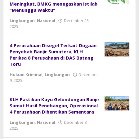
23,
Meningkat, BMKG menegaskan istilah
2026
“Menunggu Waktu”
by
Lingkungan
,
Nasional
December 23,
admin
2025
by
admin
4 Perusahaan Disegel Terkait Dugaan
Penyebab Banjir Sumatera, KLH
Periksa 8 Perusahaan di DAS Batang
Toru
Hukum Kriminal
,
Lingkungan
December
9, 2025
by
admin
KLH Pastikan Kayu Gelondongan Banjir
Sumut Hasil Penebangan, Operasional
4 Perusahaan Dihentikan Sementara
Lingkungan
,
Nasional
December 8,
2025
by
admin