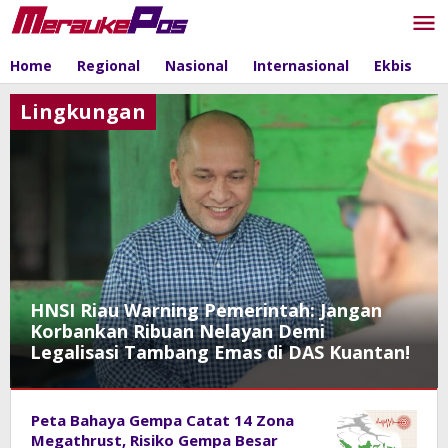
Skip
to
content
Home
Regional
Nasional
Internasional
Ekbis
P
Lingkungan
HNSI Riau Warning Pemerintah: Jangan
Korbankan Ribuan Nelayan Demi
Legalisasi Tambang Emas di DAS Kuantan!
Lingkungan
Peta Bahaya Gempa Catat 14 Zona
January
Megathrust, Risiko Gempa Besar