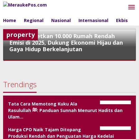
Skip
to
content
Home
Regional
Nasional
Internasional
Ekbis
P
property
BTN Targetkan 10.000 Rumah Rendah
Emisi di 2025, Dukung Ekonomi Hijau dan
Gaya Hidup Berkelanjutan
property
June
Trendings
4,
2025
by
admin
Tata Cara Memotong Kuku Ala
Rasulullah ﷺ: Panduan Sunnah Menurut Hadits dan
Ulam…
Harga CPO Naik Tajam Ditopang
Produksi Rendah dan Penguatan Harga Kedelai