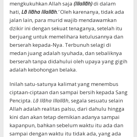
mengkukuhkan Allah saja
(Illallãh)
di dalam
hati,
Lã
Ilãha Illallãh
.’
Oleh karenanya, tidak ada
jalan lain, para murid wajib mendawamkan
dzikir ini dengan sekuat tenaganya, setelah itu
berjuang untuk memelihara ketulusannya dan
berserah kepada-Nya. Terbunuh selagi di
medan juang adalah syuhada, dan sebaliknya
berserah tanpa didahului oleh upaya yang gigih
adalah kebohongan belaka.
Inilah satu-satunya kalimat yang menembus
ciptaan-ciptaan dan sampai bersih kepada Sang
Pencipta.
Lã Ilãha Illallãh
, segala sesuatu selain
Allah adalah realitas palsu, dari dahulu hingga
kini dan akan tetap demikian adanya sampai
kapanpun, bahkan sebelum waktu itu ada dan
sampai dengan waktu itu tidak ada, yang ada