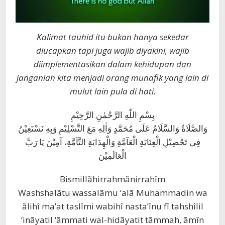
Kalimat tauhid itu bukan hanya sekedar
diucapkan tapi juga wajib diyakini, wajib
diimplementasikan dalam kehidupan dan
janganlah kita menjadi orang munafik yang lain di
mulut lain pula di hati.
بِسْمِ اللّٰهِ الرَّحْمٰنِ الرَّحِيْمِ
وَالصَّلَاةُ وَالسَّلَامُ عَلَى مُحَمَّدٍ وَاٰلِهِ مَعَ التَّسْلِيْمِ وَبِهِ نَسْتَعِيْنُ
فِى تَحْصِيْلِ الْعِنَايَةِ الْعَآمَّةِ وَالْهِدَايَةِ التَّآمَّةِ، آمِيْنَ يَا رَبَّ
الْعَالَمِيْنَ
Bismillãhirrahmãnirrahîm
Washshalãtu wassalãmu ‘alã Muhammadin wa
ãlihî ma’at taslîmi wabihî nasta’înu fî tahshîlil
‘inãyatil ‘ãmmati wal-hidãyatit tãmmah, ãmîn