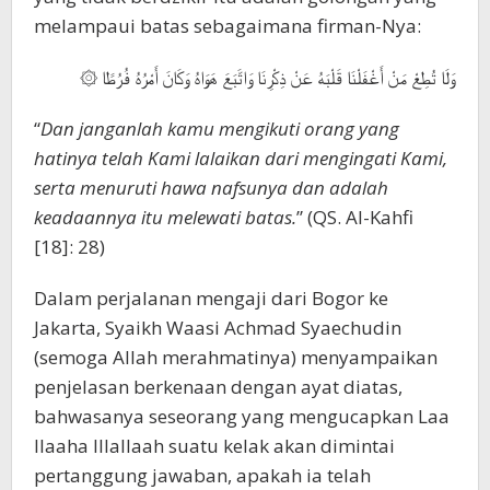
melampaui batas sebagaimana firman-Nya:
وَلَا تُطِعْ مَنْ أَغْفَلْنَا قَلْبَهُ عَنْ ذِكْرِنَا وَاتَّبَعَ هَوَاهُ وَكَانَ أَمْرُهُ فُرُطًا ۞
“
Dan janganlah kamu mengikuti orang yang
hatinya telah Kami lalaikan dari mengingati Kami,
serta menuruti hawa nafsunya dan adalah
keadaannya itu melewati batas.
” (QS. Al-Kahfi
[18]: 28)
Dalam perjalanan mengaji dari Bogor ke
Jakarta, Syaikh Waasi Achmad Syaechudin
(semoga Allah merahmatinya) menyampaikan
penjelasan berkenaan dengan ayat diatas,
bahwasanya seseorang yang mengucapkan Laa
Ilaaha Illallaah suatu kelak akan dimintai
pertanggung jawaban, apakah ia telah