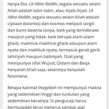
hanya Dia.
Lã Ilãha Illallãh
, segala sesuatu selain
Allah adalah tabir-tabir, atau hijab-hijab.
Lã
Ilãha Illallãh
, segala sesuatu selain Allah adalah
ciptaan (kosmos) dan kosmos meliputi langit
dan bumi beserta isinya, baik yang terinderawi
maupun yang tidak, baik berupa alam-alam
ghaib, makhluk-makhluk ghaib ataupun alam
nyata dan makhluk nyata, termasuk gerak gerik
lahiriyah maupun batiniyah. Dzat yang
mempunyai sifat Wujud, Qidam dan Baqa
hanyalah Allah saja, selainnya hanyalah
fenomena.
Betapa kalimat
thayyibah
ini mempunyai makna
yang sedemikian tinggi dan tuntutan yang
sedemikian beratnya. Si pengucap harus
bermujadah terus menerus sampai ajal