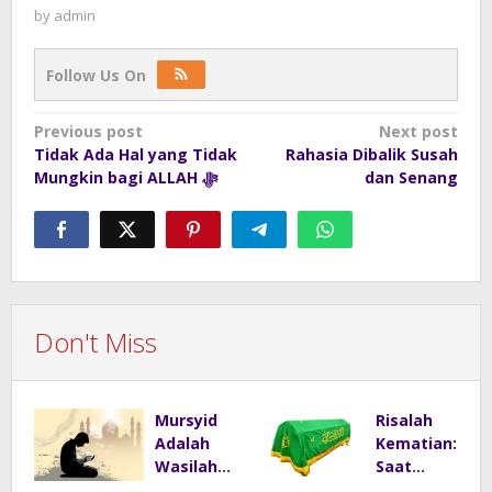
by
admin
Follow Us On
Post
Previous post
Next post
Tidak Ada Hal yang Tidak
Rahasia Dibalik Susah
navigation
Mungkin bagi ALLAH ﷻ
dan Senang
Don't Miss
Mursyid
Risalah
Adalah
Kematian:
Wasilah
Saat
yang
Kematian