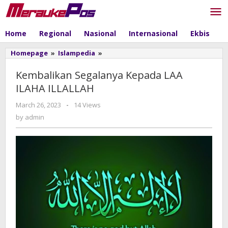
Skip
to
content
Home
Regional
Nasional
Internasional
Ekbis
P
Homepage
»
Islampedia
»
Kembalikan
Segalanya
Kepada
Kembalikan Segalanya Kepada LAA
LAA
ILAHA ILLALLAH
ILAHA
ILLALLAH
March 26, 2023
by
-
14 Views
admin
by
admin