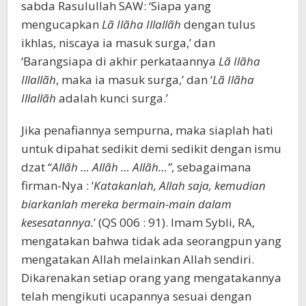
sabda Rasulullah SAW: ‘Siapa yang
mengucapkan
Lã Ilãha Illallãh
dengan tulus
ikhlas, niscaya ia masuk surga,’ dan
‘Barangsiapa di akhir perkataannya
Lã Ilãha
Illallãh
, maka ia masuk surga,’ dan ‘
Lã Ilãha
Illallãh
adalah kunci surga.’
Jika penafiannya sempurna, maka siaplah hati
untuk dipahat sedikit demi sedikit dengan ismu
dzat “
Allãh … Allãh … Allãh…”
, sebagaimana
firman-Nya : ‘
Katakanlah, Allah saja, kemudian
biarkanlah mereka bermain-main dalam
kesesatannya.
’ (QS 006 : 91). Imam Sybli, RA,
mengatakan bahwa tidak ada seorangpun yang
mengatakan Allah melainkan Allah sendiri.
Dikarenakan setiap orang yang mengatakannya
telah mengikuti ucapannya sesuai dengan