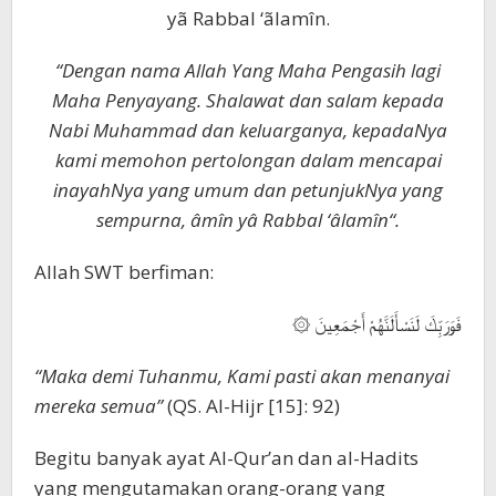
yã Rabbal ‘ãlamîn.
“Dengan nama Allah Yang Maha Pengasih lagi
Maha Penyayang. Shalawat dan salam kepada
Nabi Muhammad dan keluarganya, kepadaNya
kami memohon pertolongan dalam mencapai
inayahNya yang umum dan petunjukNya yang
sempurna, âmîn yâ Rabbal ‘âlamîn“.
Allah SWT berfiman:
فَوَرَبِّكَ لَنَسْأَلَنَّهُمْ أَجْمَعِينَ ۞
“Maka demi Tuhanmu, Kami pasti akan menanyai
mereka semua”
(QS. Al-Hijr [15]: 92)
Begitu banyak ayat Al-Qur’an dan al-Hadits
yang mengutamakan orang-orang yang